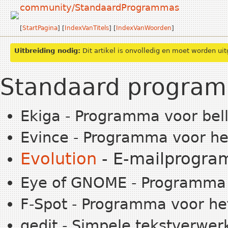
community/StandaardProgrammas
[
StartPagina
] [
IndexVanTitels
] [
IndexVanWoorden
]
Uitbreiding nodig:
Dit artikel is onvolledig en moet worden ui
Standaard program
Ekiga - Programma voor bell
Evince - Programma voor h
Evolution
- E-mailprogr
Eye of GNOME - Programma 
F-Spot - Programma voor het
gedit - Simpele tekstverwer